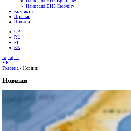
Найкращі ВНЗ Вроцлаву
Найкращі ВНЗ Любліну
Контакти
Про нас
Новини
UA
RU
PL
EN
ru
pol
ua
VK
Головна
›
Новини
Новини