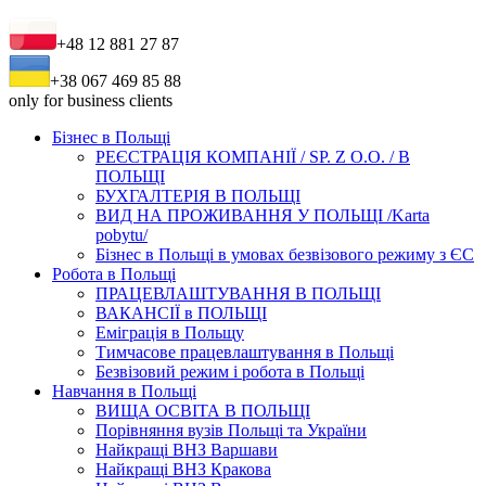
+48 12 881 27 87
+38 067 469 85 88
only for business clients
Бізнес в Польщі
РЕЄСТРАЦІЯ КОМПАНІЇ / SP. Z O.O. / В
ПОЛЬЩІ
БУХГАЛТЕРІЯ В ПОЛЬЩІ
ВИД НА ПРОЖИВАННЯ У ПОЛЬЩІ /Karta
pobytu/
Бізнес в Польщі в умовах безвізового режиму з ЄС
Робота в Польщі
ПРАЦЕВЛАШТУВАННЯ В ПОЛЬЩІ
ВАКАНСІЇ в ПОЛЬЩІ
Еміграція в Польщу
Тимчасове працевлаштування в Польщі
Безвізовий режим і робота в Польщі
Навчання в Польщі
ВИЩА ОСВІТА В ПОЛЬЩІ
Порівняння вузів Польщі та України
Найкращі ВНЗ Варшави
Найкращі ВНЗ Кракова