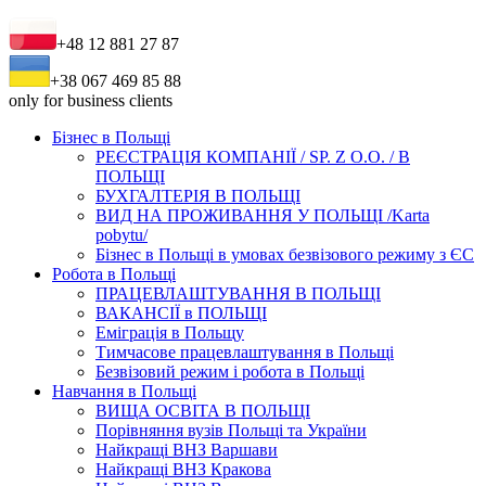
+48 12 881 27 87
+38 067 469 85 88
only for business clients
Бізнес в Польщі
РЕЄСТРАЦІЯ КОМПАНІЇ / SP. Z O.O. / В
ПОЛЬЩІ
БУХГАЛТЕРІЯ В ПОЛЬЩІ
ВИД НА ПРОЖИВАННЯ У ПОЛЬЩІ /Karta
pobytu/
Бізнес в Польщі в умовах безвізового режиму з ЄС
Робота в Польщі
ПРАЦЕВЛАШТУВАННЯ В ПОЛЬЩІ
ВАКАНСІЇ в ПОЛЬЩІ
Еміграція в Польщу
Тимчасове працевлаштування в Польщі
Безвізовий режим і робота в Польщі
Навчання в Польщі
ВИЩА ОСВІТА В ПОЛЬЩІ
Порівняння вузів Польщі та України
Найкращі ВНЗ Варшави
Найкращі ВНЗ Кракова