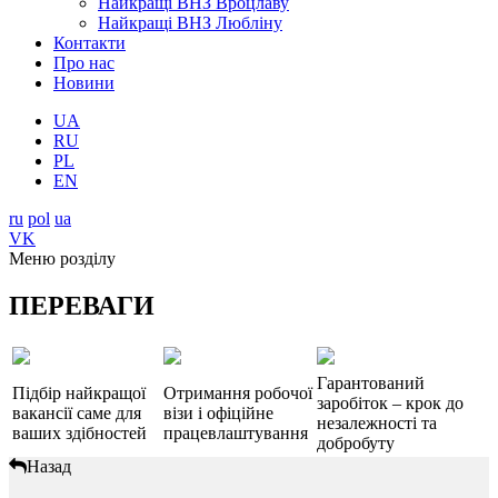
Найкращі ВНЗ Вроцлаву
Найкращі ВНЗ Любліну
Контакти
Про нас
Новини
UA
RU
PL
EN
ru
pol
ua
VK
Меню розділу
ПЕРЕВАГИ
Гарантований
Підбір найкращої
Отримання робочої
заробіток – крок до
вакансії саме для
візи і офіційне
незалежності та
ваших здібностей
працевлаштування
добробуту
Назад