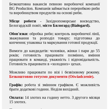
Безкоштовна вакансія певною виробничої компанії
BG Production. Компанія займається переробкою риби
та виробництвом продуктів на основі риби.
Місце роботи
- Західнопоморське воєводство,
Белогардскій повіт,
місто Бялогард (Białogard).
Обов'язки
: обробка риби; контроль виробничої лінії,
зважування та розподіл товару; підготовка до
копчення; упаковка та маркування готової продукції.
Вимоги до кандидатів: чоловіки, жінки і пари до 55
років; готовність працювати позмінно, вміння
працювати в команді, уважність і відповідальність.
Готовність працювати в «холодних» цехах.
Можливо працювати по візі і безвізовому режиму.
Безкоштовно готуємо документи (Oświadczenie).
Графік:
робота зі змінним графіком. Є можливість
брати додаткові години. Неділя вихідний.
Оплата:
14 злотих на годину нетто. З другого місяця
15 злотих.