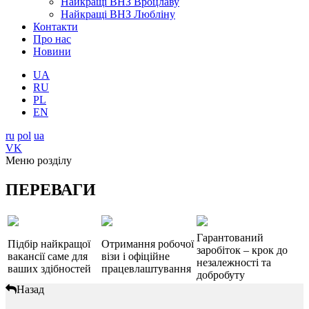
Найкращі ВНЗ Вроцлаву
Найкращі ВНЗ Любліну
Контакти
Про нас
Новини
UA
RU
PL
EN
ru
pol
ua
VK
Меню розділу
ПЕРЕВАГИ
Гарантований
Підбір найкращої
Отримання робочої
заробіток – крок до
вакансії саме для
візи і офіційне
незалежності та
ваших здібностей
працевлаштування
добробуту
Назад