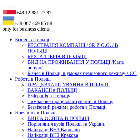
+48 12 881 27 87
+38 067 469 85 88
only for business clients
Бізнес в Польщі
РЕЄСТРАЦІЯ КОМПАНІЇ / SP. Z O.O. / В
ПОЛЬЩІ
БУХГАЛТЕРІЯ В ПОЛЬЩІ
ВИД НА ПРОЖИВАННЯ У ПОЛЬЩІ /Karta
pobytu/
Бізнес в Польщі в умовах безвізового режиму з ЄС
Робота в Польщі
ПРАЦЕВЛАШТУВАННЯ В ПОЛЬЩІ
ВАКАНСІЇ в ПОЛЬЩІ
Еміграція в Польщу
Тимчасове працевлаштування в Польщі
Безвізовий режим і робота в Польщі
Навчання в Польщі
ВИЩА ОСВІТА В ПОЛЬЩІ
Порівняння вузів Польщі та України
Найкращі ВНЗ Варшави
Найкращі ВНЗ Кракова