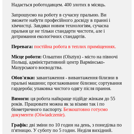
Надається роботодавцем. 400 злотих в місяць.
Запрошуємо на роботу в сучасну пральню. Ви
зможете набути професійного досвіду в пранні і
хімчистці. Завдяки новим технологіям, сучасна
пральня це не тільки стандарти чистоти, але і
дотримання екологічних стандартів.
Перевага:
постійна робота в теплих приміщеннях.
Місце роботи:
Ольштин (Olsztyn) - місто на півночі
Польщі, адміністративний центр Вармінсько-
Мазурського воєводства.
Обов'язки:
завантаження - вивантаження білизни в
пральні машини; проглаживание білизни; сортування
гардероба; упаковка чистого одягу після прання.
Вимоги:
ця робота найкраще підійде жінкам до 55
років. Працювати можна як за візами так і по
біометричного паспорту.
Безкоштовно готуємо
документи (Oświadczenie).
Графік:
дві зміни по 10 годин на день, з понеділка по
п'ятницю. У суботу по 5 годин. Неділя вихідний.