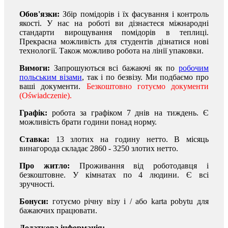
Обов'язки:
Збір помідорів і їх фасування і контроль
якості. У нас на роботі ви дізнаєтеся міжнародні
стандарти вирощування помідорів в теплиці.
Прекрасна можливість для студентів дізнатися нові
технології. Також можливо робота на лінії упаковки.
Вимоги:
Запрошуються всі бажаючі як по
робочим
польським візами
, так і по безвізу. Ми подбаємо про
ваші документи.
Безкоштовно готуємо документи
(Oświadczenie).
Графік:
робота за графіком 7 днів на тиждень. Є
можливість брати години понад норму.
Ставка:
13 злотих на годину нетто. В місяць
винагорода складає 2860 - 3250 злотих нетто.
Про житло:
Проживання від роботодавця і
безкоштовне. У кімнатах по 4 людини. Є всі
зручності.
Бонуси:
готуємо річну візу і / або karta pobytu для
бажаючих працювати.
Додаткова інформація: