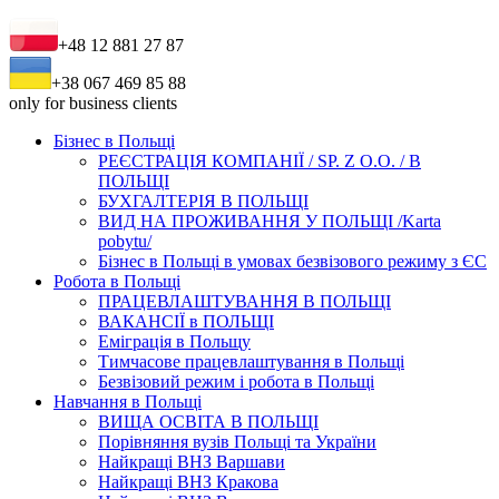
+48 12 881 27 87
+38 067 469 85 88
only for business clients
Бізнес в Польщі
РЕЄСТРАЦІЯ КОМПАНІЇ / SP. Z O.O. / В
ПОЛЬЩІ
БУХГАЛТЕРІЯ В ПОЛЬЩІ
ВИД НА ПРОЖИВАННЯ У ПОЛЬЩІ /Karta
pobytu/
Бізнес в Польщі в умовах безвізового режиму з ЄС
Робота в Польщі
ПРАЦЕВЛАШТУВАННЯ В ПОЛЬЩІ
ВАКАНСІЇ в ПОЛЬЩІ
Еміграція в Польщу
Тимчасове працевлаштування в Польщі
Безвізовий режим і робота в Польщі
Навчання в Польщі
ВИЩА ОСВІТА В ПОЛЬЩІ
Порівняння вузів Польщі та України
Найкращі ВНЗ Варшави
Найкращі ВНЗ Кракова