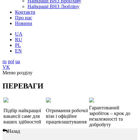
Найкращі ВНЗ Вроцлаву
Найкращі ВНЗ Любліну
Контакти
Про нас
Новини
UA
RU
PL
EN
ru
pol
ua
VK
Меню розділу
ПЕРЕВАГИ
Гарантований
Підбір найкращої
Отримання робочої
заробіток – крок до
вакансії саме для
візи і офіційне
незалежності та
ваших здібностей
працевлаштування
добробуту
Назад