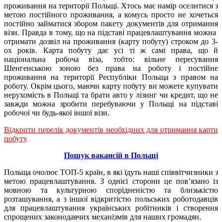
проживання на території Польщі. Хтось має намір оселитися з
метою постійного проживання, а комусь просто не хочеться
постійно займатися збором пакету документів для отримання
візи. Правда в тому, що на підставі працевлаштування можна
отримати дозвіл на проживання (карту побуту) строком до 3-
ох років. Карта побуту дає усі ті ж самі права, що й
національна робоча віза, тобто: вільне пересування
Шенгенською зоною без права на роботу і постійне
проживання на території Республіки Польща з правом на
роботу. Окрім цього, маючи карту побуту ви можете купувати
нерухомість в Польщі та брати авто у лізинг чи кредит, що не
завжди можна зробити перебуваючи у Польщі на підставі
робочої чи будь-якої іншої візи.
Відкрити перелік документів необхідних для отримання карти
побуту
Пошук вакансій в Польщі
Польща очолює ТОП-5 країн, в які їдуть наші співвітчизники з
метою працевлаштування. З однієї сторони це пов’язано із
мовною та культурною спорідненістю та близькістю
розташування, а з іншої відкритістю польських роботодавців
для працевлаштування українських робітників і створення
спрощених законодавчих механізмів для наших громадян.