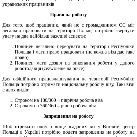
українських працівників.
Право на роботу
Для того, щоб працівник, який не є громадянином ЄС міг
легально працювати на території Польщі потрібно звернути
увагу на два найбільш важливі аспекти:
Повинен легально перебувати на території Республіки
Польща і мати право працювати (не кожна віза дає таке
право)
Повинен мати дозвіл на виконання роботи у даного
роботодавця (zezwolenie na pracę)
Для офіційного працевлаштування на території Республіки
Польща потрібно отримати національну робочу візу. Такі візи
є двох видів:
Строком на 180/360 – піврічна робоча віза
Строком на 360/360 – річна робоча віза
Запрошення на роботу
Щоб отримати одну з вище згаданих віз у Візовий центр
Польщі в Україні потрібно подати запрошення на роботу на