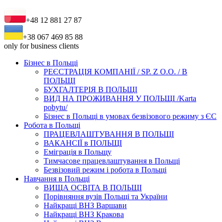
+48 12 881 27 87
+38 067 469 85 88
only for business clients
Бізнес в Польщі
РЕЄСТРАЦІЯ КОМПАНІЇ / SP. Z O.O. / В
ПОЛЬЩІ
БУХГАЛТЕРІЯ В ПОЛЬЩІ
ВИД НА ПРОЖИВАННЯ У ПОЛЬЩІ /Karta
pobytu/
Бізнес в Польщі в умовах безвізового режиму з ЄС
Робота в Польщі
ПРАЦЕВЛАШТУВАННЯ В ПОЛЬЩІ
ВАКАНСІЇ в ПОЛЬЩІ
Еміграція в Польщу
Тимчасове працевлаштування в Польщі
Безвізовий режим і робота в Польщі
Навчання в Польщі
ВИЩА ОСВІТА В ПОЛЬЩІ
Порівняння вузів Польщі та України
Найкращі ВНЗ Варшави
Найкращі ВНЗ Кракова