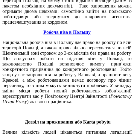
території Польщі, на якому стоїть відмітка воєводи (разом із
пакетом необхідних документів). Таке запрошення можна
отримати двома шляхами: самостійно вийти на польського
роботодавця або звернутися до кадрового агентства
працевлаштування за кордоном.
Робоча віза в Польщу
Національна робоча віза в Польщу дає право на роботу по всій
території Польщі, а також право вільно пересуватися по всій
Шенгенській зоні строком до 3-ох місяців без права на роботу.
Що стосується роботи на підставі візи у Польщі, то
законодавство Польщі встановлює вимогу прив’язки
конкретного працівника до конкретного роботодавця. Тобто
якщо у вас запрошення на роботу у Варшаві, а працюєте ви у
Кракові, а між роботодавцями немає договору про лізинг
персоналу, то з цим можуть виникнути проблеми. У випадку
зміни місця роботи новий роботодавець зобов’язаний
зареєструвати вас у Повітовому Центрі Зайнятості (
Powiatowy
Urz
ą
d
Pracy
) як свого працівника.
Дозвіл на проживання або
Karta
pobytu
Велика кількість людей цікавиться питанням легалізації