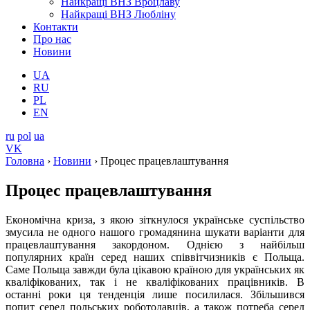
Найкращі ВНЗ Вроцлаву
Найкращі ВНЗ Любліну
Контакти
Про нас
Новини
UA
RU
PL
EN
ru
pol
ua
VK
Головна
›
Новини
›
Процес працевлаштування
Процес працевлаштування
Економічна криза, з якою зіткнулося українське суспільство
змусила не одного нашого громадянина шукати варіанти для
працевлаштування закордоном. Однією з найбільш
популярних країн серед наших співвітчизників є Польща.
Саме Польща завжди була цікавою країною для українських як
кваліфікованих, так і не кваліфікованих працівників. В
останні роки ця тенденція лише посилилася. Збільшився
попит серед польських роботодавців, а також потреба серед