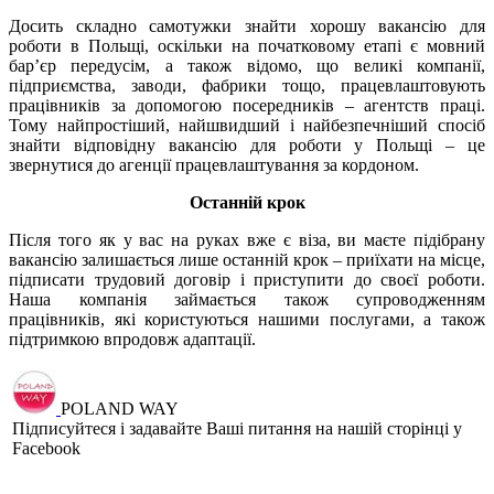
Досить складно самотужки знайти хорошу вакансію для
роботи в Польщі, оскільки на початковому етапі є мовний
бар’єр передусім, а також відомо, що великі компанії,
підприємства, заводи, фабрики тощо, працевлаштовують
працівників за допомогою посередників – агентств праці.
Тому найпростіший, найшвидший і найбезпечніший спосіб
знайти відповідну вакансію для роботи у Польщі – це
звернутися до агенції працевлаштування за кордоном.
Останній крок
Після того як у вас на руках вже є віза, ви маєте підібрану
вакансію залишається лише останній крок – приїхати на місце,
підписати трудовий договір і приступити до своєї роботи.
Наша компанія займається також супроводженням
працівників, які користуються нашими послугами, а також
підтримкою впродовж адаптації.
POLAND WAY
Підписуйтеся і задавайте Ваші питання на нашій сторінці у
Facebook